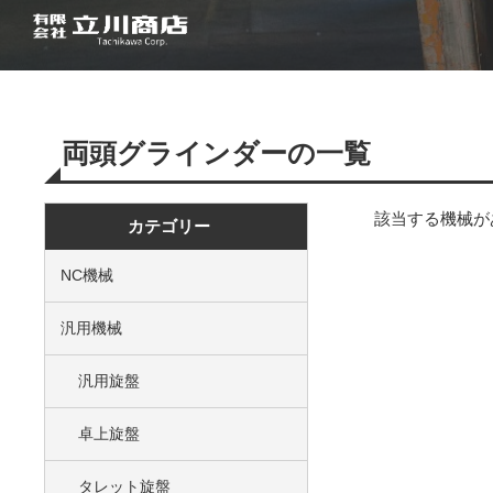
両頭グラインダーの一覧
該当する機械が
カテゴリー
NC機械
汎用機械
汎用旋盤
卓上旋盤
タレット旋盤