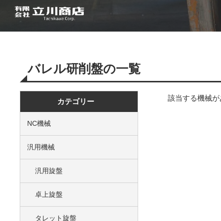
バレル研削盤の一覧
該当する機械が
カテゴリー
NC機械
汎用機械
汎用旋盤
卓上旋盤
タレット旋盤